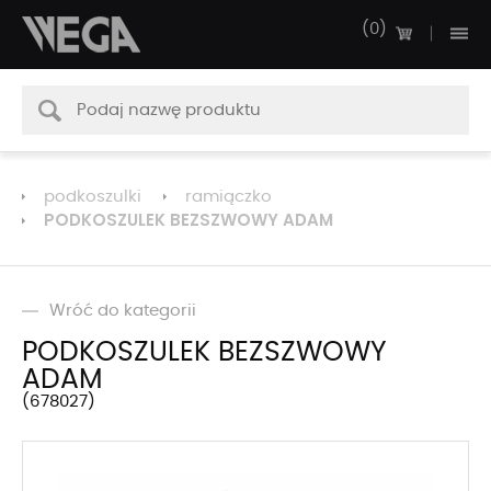
0
podkoszulki
ramiączko
PODKOSZULEK BEZSZWOWY ADAM
Wróć do kategorii
PODKOSZULEK BEZSZWOWY
ADAM
678027