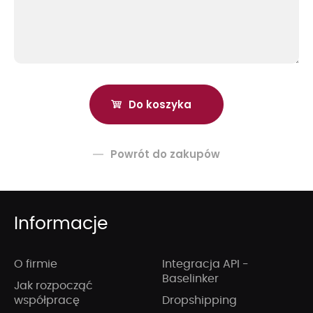
Powrót do zakupów
Informacje
O firmie
Integracja API -
Baselinker
Jak rozpocząć
współpracę
Dropshipping