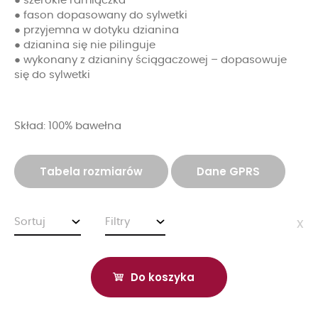
● szerokie ramiączka
● fason dopasowany do sylwetki
● przyjemna w dotyku dzianina
● dzianina się nie pilinguje
● wykonany z dzianiny ściągaczowej – dopasowuje
się do sylwetki
Skład: 100% bawełna
Tabela rozmiarów
Dane GPRS
Sortuj
Filtry
x
Do koszyka