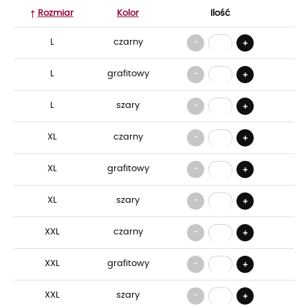
Rozmiar
Kolor
Ilość
-
L
czarny
+
-
L
grafitowy
+
-
L
szary
+
-
XL
czarny
+
-
XL
grafitowy
+
-
XL
szary
+
-
XXL
czarny
+
-
XXL
grafitowy
+
-
XXL
szary
+