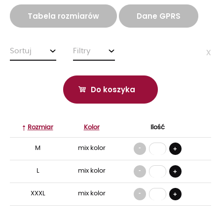
Tabela rozmiarów
Dane GPRS
Sortuj
Filtry
x
Do koszyka
Rozmiar
Kolor
Ilość
-
M
mix kolor
+
-
L
mix kolor
+
-
XXXL
mix kolor
+