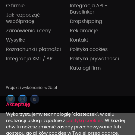
O firmie
Integracja API -
Baselinker
Jak rozpocząć
współpracę
Dropshipping
Zamówienia i ceny
Reklamacje
Wysyłka
Kontakt
Rozrachunki i płatności
Polityka cookies
Integracja XML / API
Polityka prywatności
Katalogi firm
x
Wykorzystujemy technologię "ciasteczek", w celu
realizacji usług i zgodnie z
polityką cookies
. W każdej
chwili możesz zmienić zasady przechowywania lub
dostępu do plików cookies w Twojej przeglądarce.