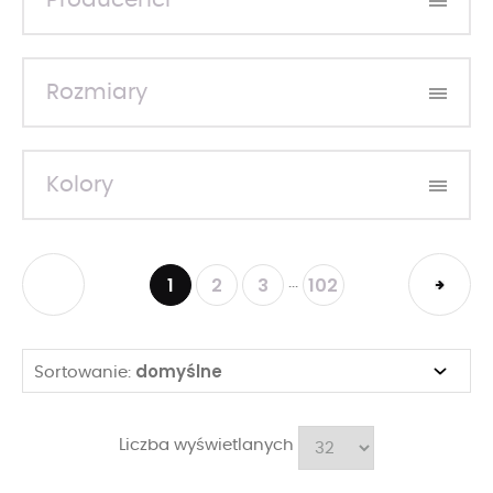
Producenci
Rozmiary
Kolory
1
2
3
102
...
domyślne
Sortowanie:
Liczba wyświetlanych