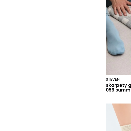
brązowy 1
brązowy 112
brązowy 120
brązowy 257
brązowy 263
brązowy 272
brązowy 273
brązowy 281
brązowy 284
brązowy kropki 260
STEVEN
brązowy paski 265
skarpety 
brązowy paski 267
056 summ
błękitny
carotte
ciemny bordowy kropki 264
ciemny melange
ciemny szary