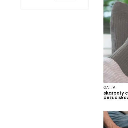
beżowy melange 114
biały
biały 010
black
bordowy
bordowy 014
bordowy 1
bordowy 108
bordowy 250
bordowy 261
bordowy 283
brown
GATTA
skarpety 
brown coal
bezucisko
brown.m9a
brudny różowy
brzoskwiniowy
brązowy