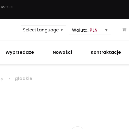
townia
PLN
Select Language
▼
Waluta:
Wyprzedaże
Nowości
Kontraktacje
gładkie
ty