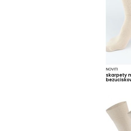
ciemny szary 103
czarny
czarny 002
czarny 006
czarny 232
czarny 276
czarny 279
czarny 285
czarny 291
NOVITI
czarny 294
skarpety 
czerwony 090
bezucisko
ecrui
fioletowy 270
grafit
grafitowy
grafitowy 002
grafitowy 003