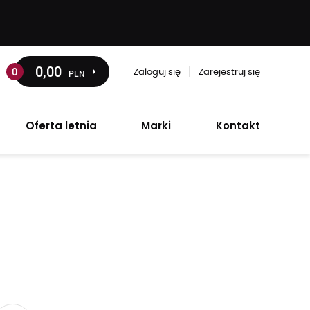
0
,00
0
PLN
Zaloguj się
Zarejestruj się
Oferta letnia
Marki
Kontakt