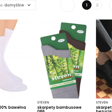
1
2
domyślne
e:
STEVEN
STEVEN
100% bawełna
skarpety bambusowe
skarpe
086
bezucis