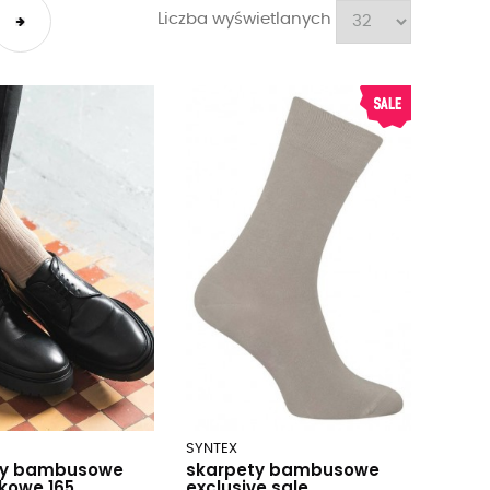
Liczba wyświetlanych
SYNTEX
ty bambusowe
skarpety bambusowe
kowe 165
exclusive sale