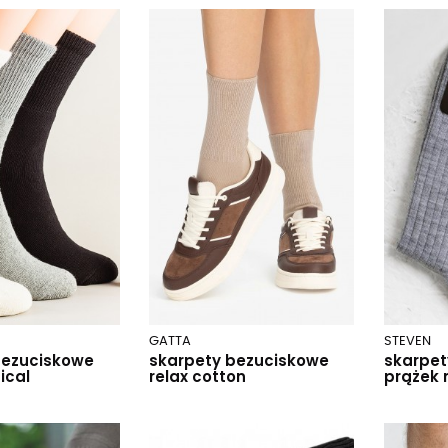
GATTA
STEVEN
bezuciskowe
skarpety bezuciskowe
skarpet
ical
relax cotton
prążek 