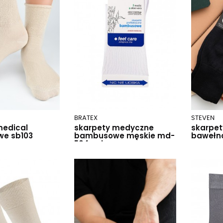
BRATEX
STEVEN
medical
skarpety medyczne
skarpet
we sb103
bambusowe męskie md-
bawełn
594 sale