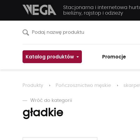
Stacjonarna i internetowa hur
bielizny, rajstop i odzieży
Katalog produktów
Promocje
Produkty
Pończosznictwo męskie
skarpe
Wróć do kategorii
gładkie