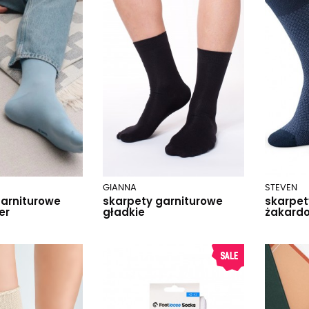
GIANNA
STEVEN
garniturowe
skarpety garniturowe
skarpet
er
gładkie
żakardo