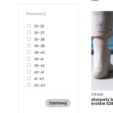
Rozmiary
33-35
35-37
35-38
36-38
38-40
39-41
39-42
40-41
41-43
42-43
42-44
STEVEN
43-46
skarpety
Zastosuj
krótkie 02
44-45
44-46