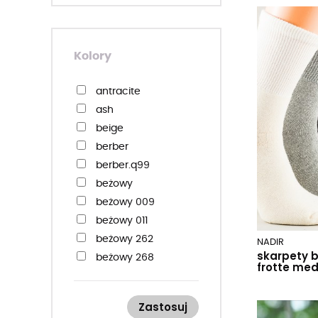
45-47
47-50
48-50
Kolory
51-53
antracite
ash
beige
berber
berber.q99
beżowy
beżowy 009
beżowy 011
beżowy 262
NADIR
skarpety 
beżowy 268
frotte med
beżowy 271
beżowy 280
Zastosuj
beżowy melange