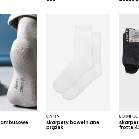
GATTA
BORNPOL
 bambusowe
skarpety bawełniane
skarpet
8
prążek
frotte 