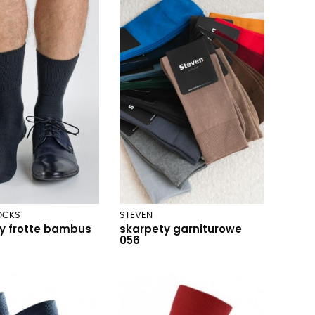
OCKS
STEVEN
y frotte bambus
skarpety garniturowe
056