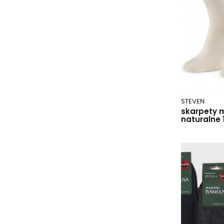
grafitowy 005
grafitowy 012
grafitowy 107
grafitowy 175
grafitowy 221
grafitowy 243
grafitowy 266
grafitowy 274
STEVEN
grafitowy 292
skarpety 
grafitowy melange
naturalne
grafitowy melanż
grafitowy/melange
granat
granatowy
granatowy 001
granatowy 007
granatowy 101
granatowy 111