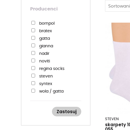
Sortowani
Producenci
bornpol
bratex
gatta
gianna
nadir
noviti
regina socks
steven
syntex
wola / gatta
Zastosuj
STEVEN
skarpety 
055