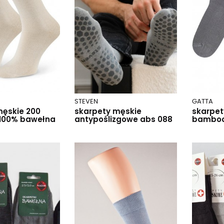
STEVEN
GATTA
męskie 200
skarpety męskie
skarpet
 100% bawełna
antypoślizgowe abs 088
bamboo