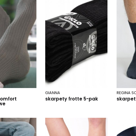
GIANNA
REGINA S
comfort
skarpety frotte 5-pak
skarpet
we