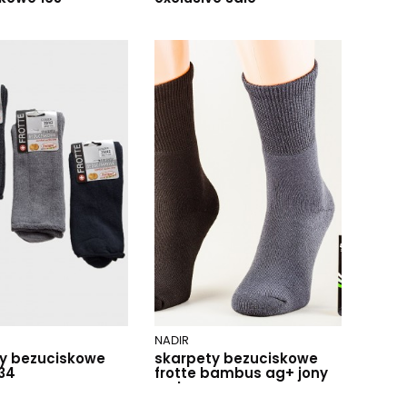
NADIR
y bezuciskowe
skarpety bezuciskowe
434
frotte bambus ag+ jony
srebra