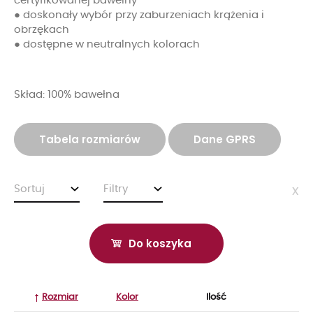
certyfikowanej bawełny
● doskonały wybór przy zaburzeniach krążenia i
obrzękach
● dostępne w neutralnych kolorach
Skład: 100% bawełna
Tabela rozmiarów
Dane GPRS
Sortuj
Filtry
x
Do koszyka
Rozmiar
Kolor
Ilość