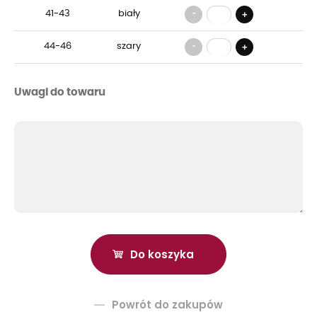
-
41-43
biały
+
-
44-46
szary
+
Uwagi do towaru
Powrót do zakupów