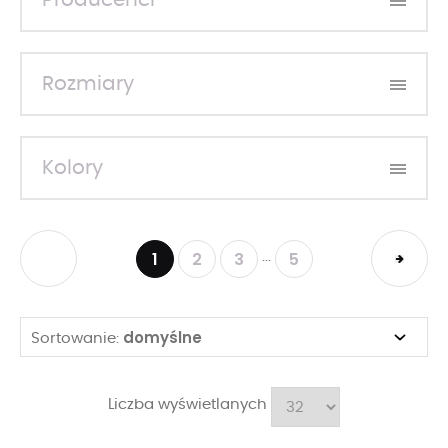
Producenci
Rozmiary
Kolory
1
2
3
5
...
domyślne
Sortowanie:
Liczba wyświetlanych