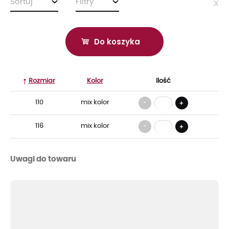
Sortuj
Filtry
x
Do koszyka
Rozmiar
Kolor
Ilość
-
110
mix kolor
+
-
116
mix kolor
+
Uwagi do towaru