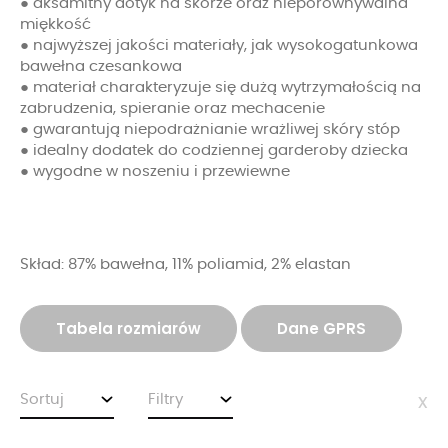
● aksamitny dotyk na skórze oraz nieporównywalna
miękkość
● najwyższej jakości materiały, jak wysokogatunkowa
bawełna czesankowa
● materiał charakteryzuje się dużą wytrzymałością na
zabrudzenia, spieranie oraz mechacenie
● gwarantują niepodrażnianie wrażliwej skóry stóp
● idealny dodatek do codziennej garderoby dziecka
● wygodne w noszeniu i przewiewne
Skład: 87% bawełna, 11% poliamid, 2% elastan
Tabela rozmiarów
Dane GPRS
Sortuj
Filtry
x