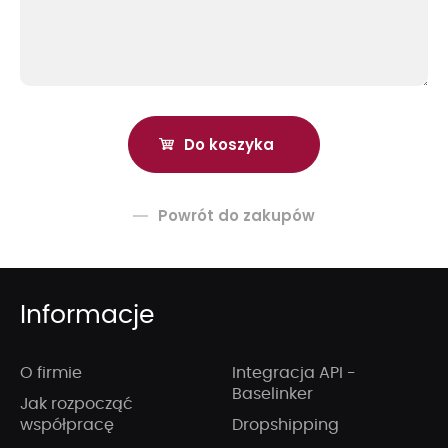
Powrót do zakupów
Informacje
O firmie
Integracja API -
Baselinker
Jak rozpocząć
współpracę
Dropshipping