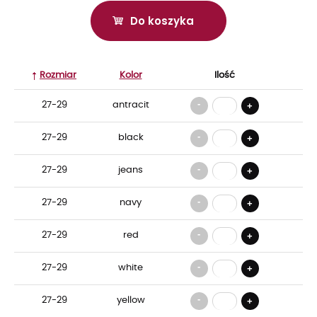
Do koszyka
Rozmiar
Kolor
Ilość
-
27-29
antracit
+
-
27-29
black
+
-
27-29
jeans
+
-
27-29
navy
+
-
27-29
red
+
-
27-29
white
+
-
27-29
yellow
+