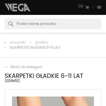
0
skarpetki
gładkie
SKARPETKI GŁADKIE 6-11 LAT
Wróć do kategorii
SKARPETKI GŁADKIE 6-11 LAT
028451