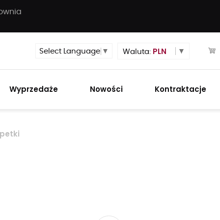
townia
PLN
Select Language
▼
Waluta:
Wyprzedaże
Nowości
Kontraktacje
petki