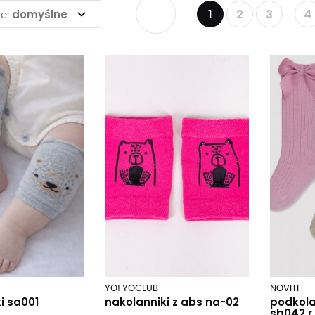
1
2
3
4
domyślne
...
e:
YO! YOCLUB
NOVITI
i sa001
nakolanniki z abs na-02
podkola
sb042 r