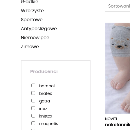
gładkie
Sortowani
wzorzyste
sportowe
antypoślizgowe
niemowlęce
zimowe
Producenci
bornpol
bratex
gatta
inez
knittex
NOVITI
nakolannik
magnetis