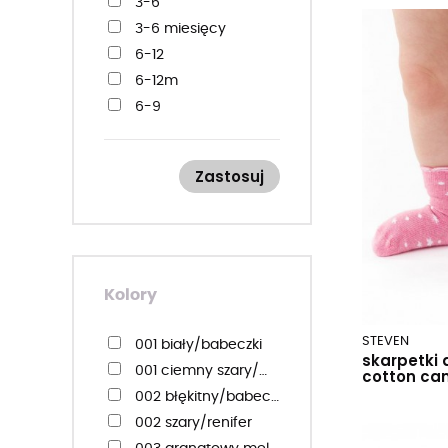
3-6
3-6 miesięcy
6-12
6-12m
6-9
6-9 miesięcy
11-13
Zastosuj
12-14
12-15
12-18
12-18m
14-16
Kolory
15-17
15-18
STEVEN
001 biały/babeczki
skarpetki 
16-20
001 ciemny szary/mikołaj
cotton can
17-19
002 błękitny/babeczki
18-20
002 szary/renifer
18-22