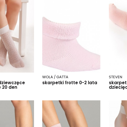
WOLA / GATTA
STEVEN
 dziewczęce
skarpetki frotte 0-2 lata
skarpetk
 20 den
dziecię