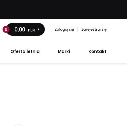
0
,00
0
PLN
Zaloguj się
Zarejestruj się
Oferta letnia
Marki
Kontakt