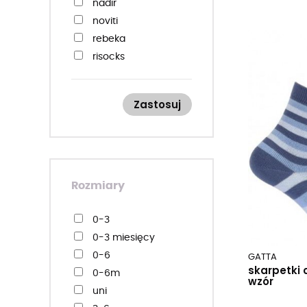
nadir
noviti
rebeka
risocks
steven
wola / gatta
Zastosuj
yo! yoclub
Rozmiary
0-3
0-3 miesięcy
0-6
GATTA
skarpetki 
0-6m
wzór
uni