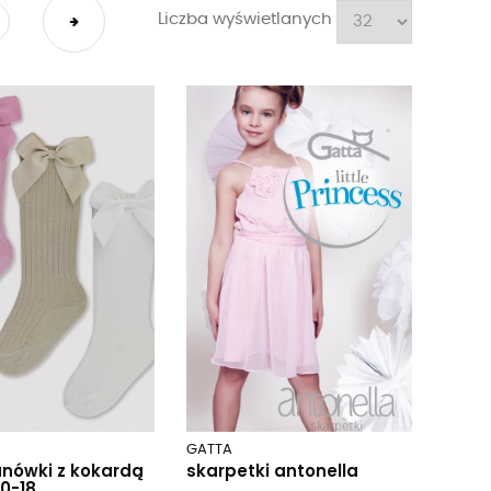
Liczba wyświetlanych
GATTA
nówki z kokardą
skarpetki antonella
.0-18