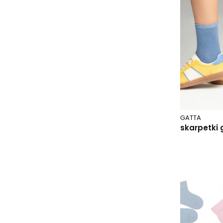
033 czarny/ptaki
033 grafitowy/śnieżynki
033 jeans/mikołaj
034 granatowy/śnieżynki
035 błękitny/pingwin
036 różowy/owca
037 grafitowy-czerwony/elf
037 pomarańczowy
038 melanż szary
GATTA
039 jeans
skarpetki g
040 granatowy
041 czarny
042 melanż różowy
043 turkusowy/pingwin
044 jeans/pingwin
045 niebieski/miś
046 granatowy/miś