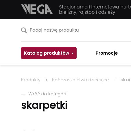
Stacjonarna i internetowa hur
bielizny, rajstop i odzieży
Katalog produktów
Promocje
skar
Produkty
Pończosznictwo dziecięce
Wróć do kategorii
skarpetki