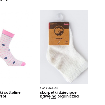
YO! YOCLUB
i cottoline
skarpetki dziecięce
zór
bawełna organiczna
ska-0155