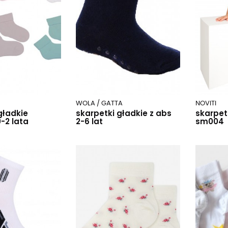
WOLA / GATTA
NOVITI
gładkie
skarpetki gładkie z abs
skarpet
-2 lata
2-6 lat
sm004