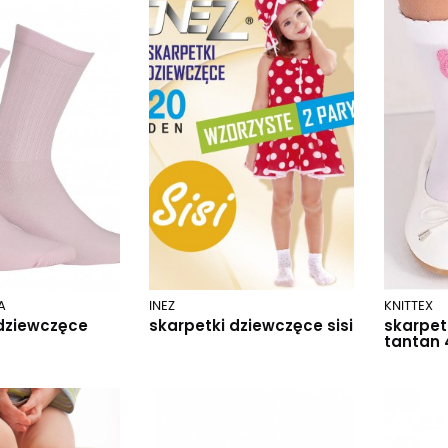
A
INEZ
KNITTEX
 dziewczęce
skarpetki dziewczęce sisi
skarpet
tantan 