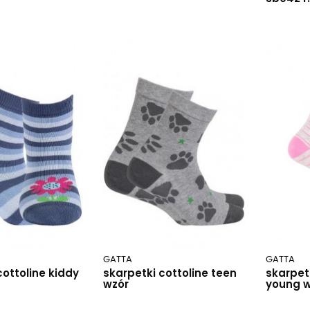
GATTA
GATTA
cottoline kiddy
skarpetki cottoline teen
skarpetk
wzór
young w