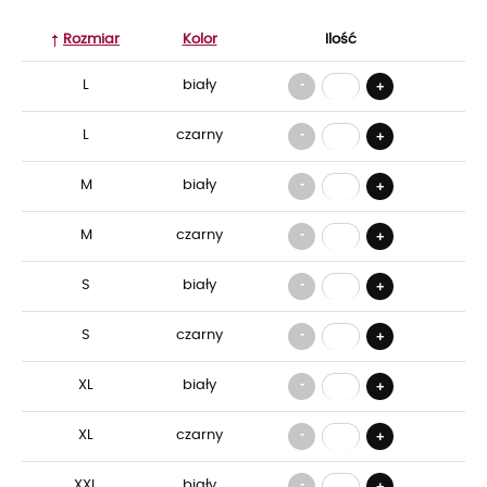
Rozmiar
Kolor
Ilość
-
L
biały
+
-
L
czarny
+
-
M
biały
+
-
M
czarny
+
-
S
biały
+
-
S
czarny
+
-
XL
biały
+
-
XL
czarny
+
-
XXL
biały
+