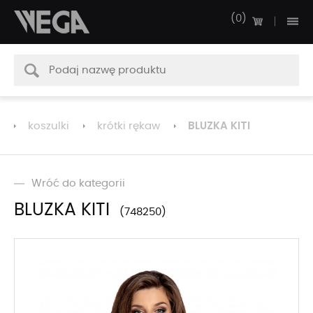
0
BLUZKA KITI
koszulki
krótki rękaw
Wróć do kategorii
BLUZKA KITI
748250