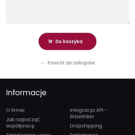
Powrót do zakupów
Informacje
O firmie
Integracja API -
Baselinker
Jak rozpocząć
współpracę
Dropshipping