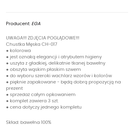
Producent:
EGA
UWAGA!!! ZDJĘCIA POGLĄDOWE!!!
Chustka Męska CH-017
● kolorowa
● jest oznaką elegancji i atrybutem higieny
● uszyta z gładkiej, delikatnie tkanej bawełny
● obszyta wąskim płaskim szwem
● do wyboru szeroki wachlarz wzorów i kolorów
● pięknie zapakowane - będą dobrą propozycją na
prezent
● sprzedaż całym opkowaniem
● komplet zawiera 3 szt.
● cena dotyczy jednego kompletu
Skład: bawełna 100%