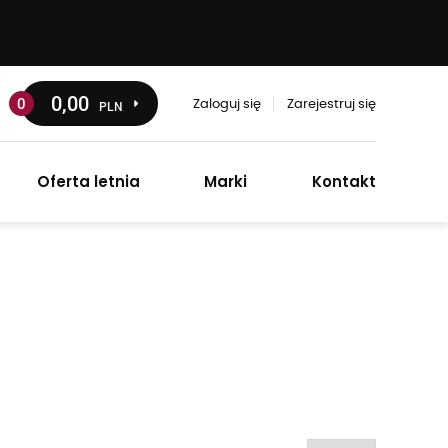
0
,00
0
PLN
Zaloguj się
Zarejestruj się
Oferta letnia
Marki
Kontakt