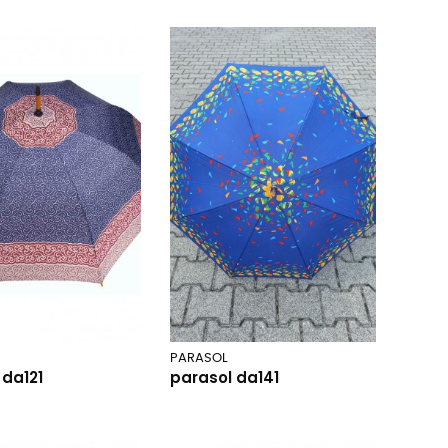
PARASOL
 da121
parasol da141