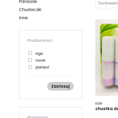
parasole
Sortowani
chusteczki
inne
Producenci
ega
noviti
parasol
Zastosuj
EGA
chustka d
Rozmiary