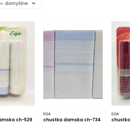
domyślne
e:
EGA
EGA
amska ch-529
chustka damska ch-734
chustk