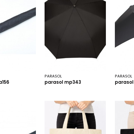
PARASOL
PARASOL
a156
parasol mp343
paraso