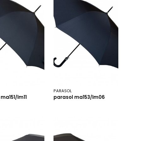
PARASOL
 ma151/lm11
parasol ma153/lm06