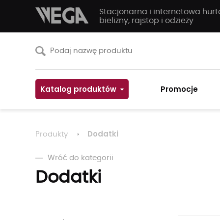
Stacjonarna i internetowa hur
bielizny, rajstop i odzieży
Katalog produktów
Promocje
Dodatki
Produkty
Wróć do kategorii
Dodatki