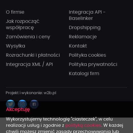
O firmie
Integracja API -
Baselinker
Jak rozpocząć
współpracę
Dropshipping
Zamówienia i ceny
Reklamacje
Wysyłka
Kontakt
Rozrachunki i płatności
Polityka cookies
Integracja XML / API
Polityka prywatności
Katalogi firm
x
Wykorzystujemy technologię "ciasteczek", w celu
realizacji usług i zgodnie z
polityką cookies
. W każdej
chwili możesz zmienić zasady przechowywania lub