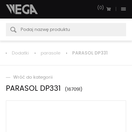
0
PARASOL DP331
Dodatki
parasole
Wróć do kategorii
PARASOL DP331
167091