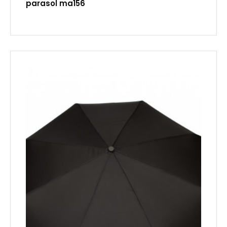
parasol ma156