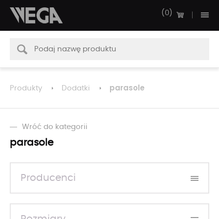
0
parasole
Produkty
Dodatki
Wróć do kategorii
parasole
Producenci