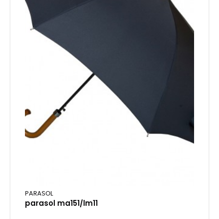
PARASOL
parasol ma151/lm11