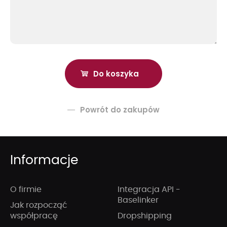
Powrót do zakupów
Informacje
O firmie
Integracja API -
Baselinker
Jak rozpocząć
współpracę
Dropshipping