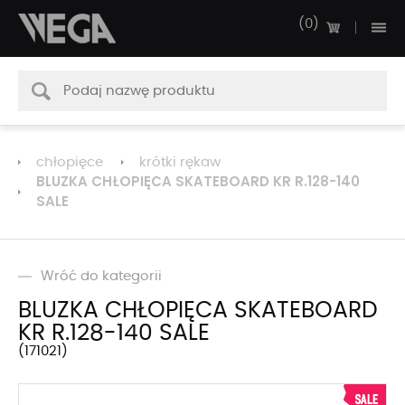
0
chłopięce
krótki rękaw
BLUZKA CHŁOPIĘCA SKATEBOARD KR R.128-140
SALE
Wróć do kategorii
BLUZKA CHŁOPIĘCA SKATEBOARD
KR R.128-140 SALE
171021