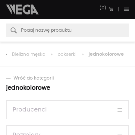
0
jednokolorowe
Bielizna męska
bokserki
Wróć do kategorii
jednokolorowe
Producenci