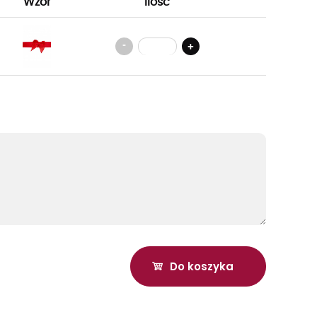
Wzór
Ilość
-
+