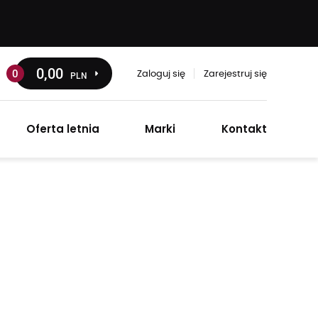
0
,00
0
PLN
Zaloguj się
Zarejestruj się
Oferta letnia
Marki
Kontakt