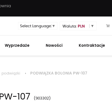
townia
PLN
Select Language
▼
Waluta:
Wyprzedaże
Nowości
Kontraktacje
PODWIĄZKA BOLONIA PW-107
podwiązki
PW-107
903302