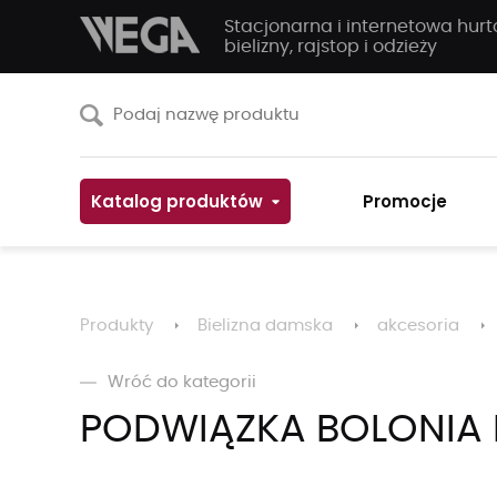
Stacjonarna i internetowa hur
bielizny, rajstop i odzieży
Katalog produktów
Promocje
Produkty
Bielizna damska
akcesoria
Wróć do kategorii
PODWIĄZKA BOLONIA 