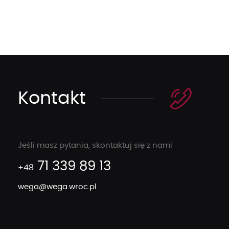
Kontakt
Jeśli masz pytania, skontaktuj się z nami
71 339 89 13
+48
wega@wega.wroc.pl