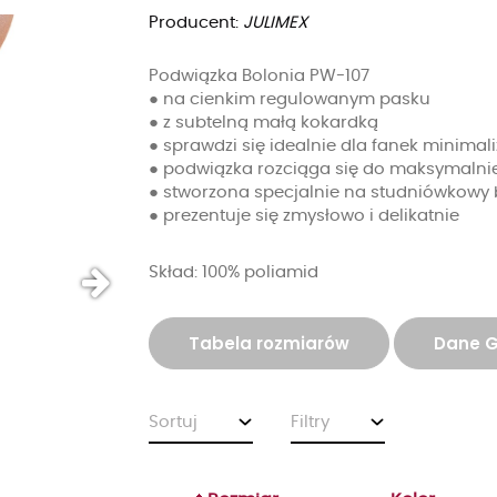
Producent:
JULIMEX
Podwiązka Bolonia PW-107
● na cienkim regulowanym pasku
● z subtelną małą kokardką
● sprawdzi się idealnie dla fanek minimali
● podwiązka rozciąga się do maksymalni
● stworzona specjalnie na studniówkowy 
● prezentuje się zmysłowo i delikatnie
Skład: 100% poliamid
Tabela rozmiarów
Dane 
Sortuj
Filtry