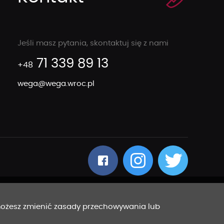
Jeśli masz pytania, skontaktuj się z nami
71 339 89 13
+48
wega@wega.wroc.pl
 możesz zmienić zasady przechowywania lub