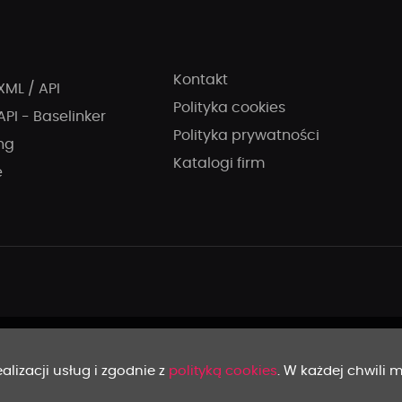
Kontakt
XML / API
Polityka cookies
API - Baselinker
Polityka prywatności
ng
Katalogi firm
e
alizacji usług i zgodnie z
polityką cookies
. W każdej chwili