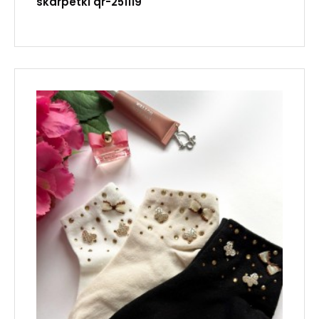
skarpetki qr-251119