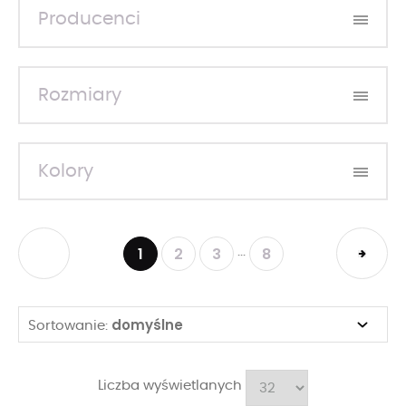
Producenci
Rozmiary
Kolory
1
2
3
8
...
domyślne
Sortowanie:
Liczba wyświetlanych