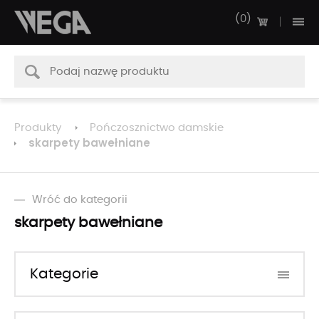
0
Produkty
Pończosznictwo damskie
skarpety bawełniane
Wróć do kategorii
skarpety bawełniane
Kategorie