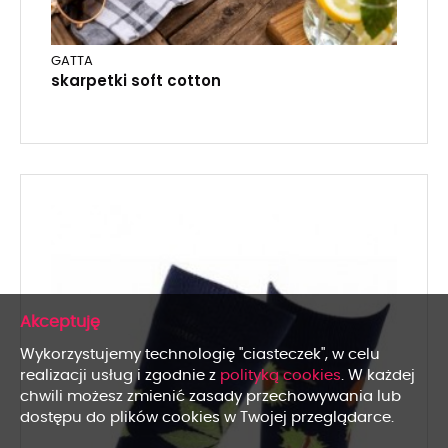
GATTA
skarpetki soft cotton
x
Wykorzystujemy technologię "ciasteczek", w celu
realizacji usług i zgodnie z
polityką cookies
. W każdej
chwili możesz zmienić zasady przechowywania lub
dostępu do plików cookies w Twojej przeglądarce.