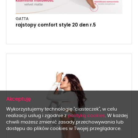
GATTA
rajstopy comfort style 20 den r.5
x
Wykorzystujemy technologię "ciasteczek", w celu
realizacji usług i zgodnie z
polityką cookies
. W każdej
chwili możesz zmienić zasady przechowywania lub
dostępu do plików cookies w Twojej przeglądarce.