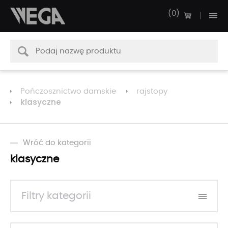
0
Pończosznictwo damskie
rajstopy
klasyczne
Wróć do kategorii
klasyczne
Filtry kategorii