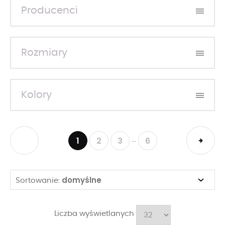
Producenci
Rozmiary
Kolory
1
2
3
6
...
domyślne
Sortowanie:
Liczba wyświetlanych