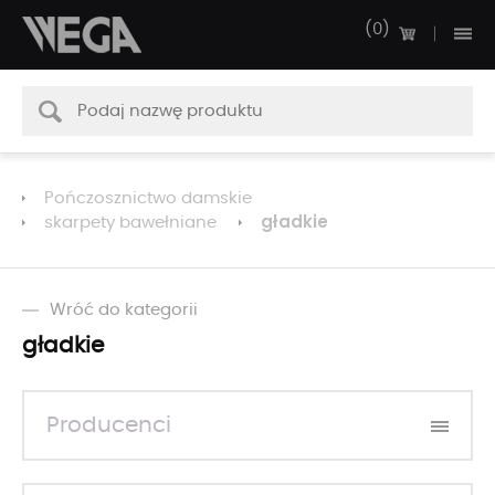
0
Pończosznictwo damskie
gładkie
skarpety bawełniane
Wróć do kategorii
gładkie
Producenci