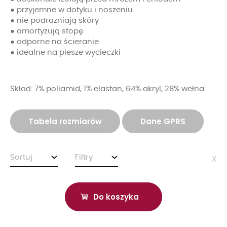
● przyjemne w dotyku i noszeniu
● nie podrażniają skóry
● amortyzują stopę
● odporne na ścieranie
● idealne na piesze wycieczki
Skład: 7% poliamid, 1% elastan, 64% akryl, 28% wełna
Tabela rozmiarów
Dane GPRS
Sortuj
Filtry
x
Do koszyka