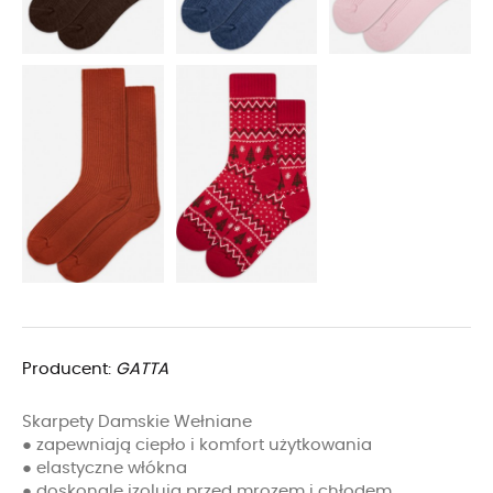
Producent:
GATTA
Skarpety Damskie Wełniane
● zapewniają ciepło i komfort użytkowania
● elastyczne włókna
● doskonale izolują przed mrozem i chłodem