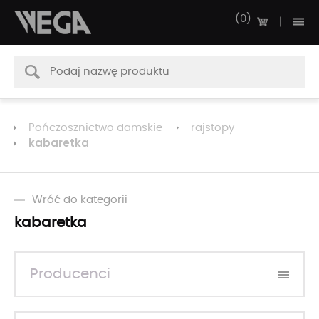
0
Pończosznictwo damskie
rajstopy
kabaretka
Wróć do kategorii
kabaretka
Producenci