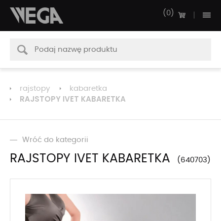
0
rajstopy
kabaretka
RAJSTOPY IVET KABARETKA
Wróć do kategorii
RAJSTOPY IVET KABARETKA
640703