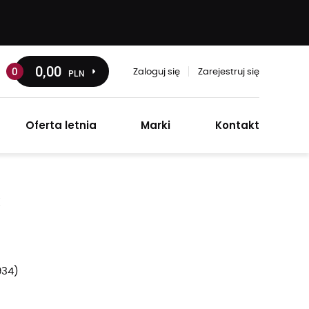
0
,00
0
PLN
Zaloguj się
Zarejestruj się
Oferta letnia
Marki
Kontakt
K
934