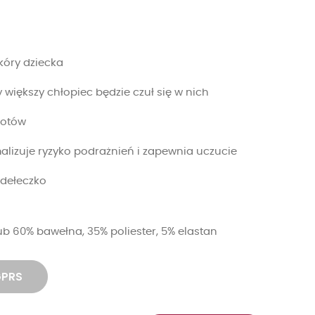
skóry dziecka
y większy chłopiec będzie czuł się w nich
botów
lizuje ryzyko podrażnień i zapewnia uczucie
dełeczko
ub 60% bawełna, 35% poliester, 5% elastan
GPRS