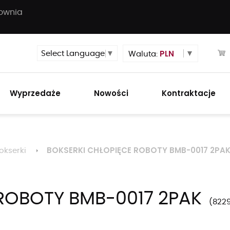
townia
PLN
Select Language
▼
Waluta:
Wyprzedaże
Nowości
Kontraktacje
BOKSERKI CHŁOPIĘCE ROBOTY BMB-0017 2PA
okserki
ROBOTY BMB-0017 2PAK
822