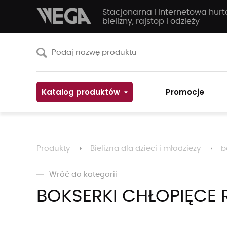
Stacjonarna i internetowa hur
bielizny, rajstop i odzieży
Katalog produktów
Promocje
Produkty
Bielizna dla dzieci i młodzieży
b
Wróć do kategorii
BOKSERKI CHŁOPIĘCE 