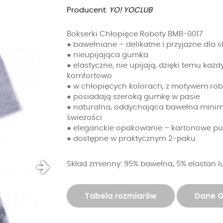
Producent:
YO! YOCLUB
Bokserki Chłopięce Roboty BMB-0017
● bawełniane – delikatne i przyjazne dla 
● nieupijająca gumka
● elastyczne, nie upijają, dzięki temu każd
komfortowo
● w chłopięcych kolorach, z motywem ro
● posiadają szeroką gumkę w pasie
● naturalna, oddychająca bawełna minima
świeżości
● eleganckie opakowanie – kartonowe pu
● dostępne w praktycznym 2-paku
Skład zmienny: 95% bawełna, 5% elastan l
Tabela rozmiarów
Dane 