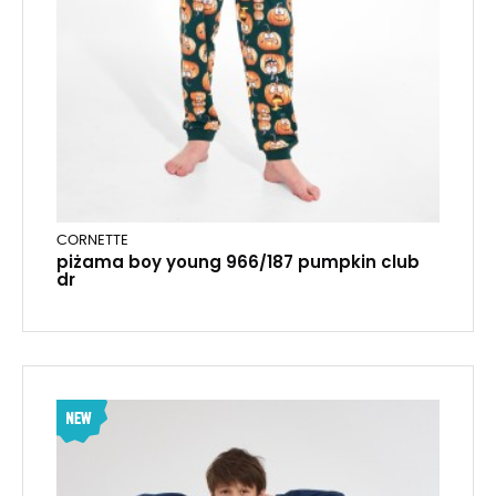
CORNETTE
piżama boy young 966/187 pumpkin club
dr