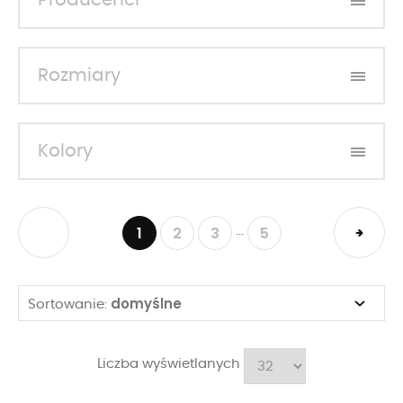
Producenci
Rozmiary
Kolory
1
2
3
5
...
domyślne
Sortowanie:
Liczba wyświetlanych