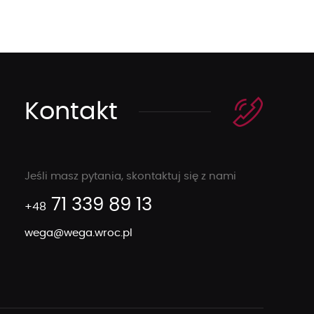
Kontakt
Jeśli masz pytania, skontaktuj się z nami
71 339 89 13
+48
wega@wega.wroc.pl