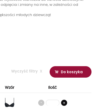
dpięcia i zmiany na inne, w zależności od
ększości młodych dziewcząt
Wyczyść filtry
x
Do koszyka
Wzór
Ilość
-
+