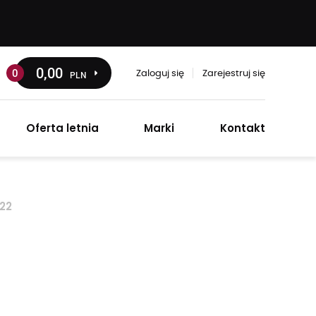
0
,00
0
PLN
Zaloguj się
Zarejestruj się
Oferta letnia
Marki
Kontakt
22