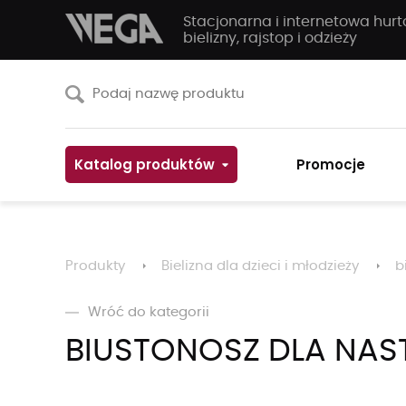
Stacjonarna i internetowa hur
bielizny, rajstop i odzieży
Katalog produktów
Promocje
Produkty
Bielizna dla dzieci i młodzieży
b
Wróć do kategorii
BIUSTONOSZ DLA NAST