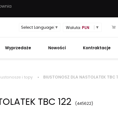
townia
PLN
Select Language
▼
Waluta:
Wyprzedaże
Nowości
Kontraktacje
BIUSTONOSZ DLA NASTOLATEK TBC 1
iustonosze i topy
OLATEK TBC 122
445622