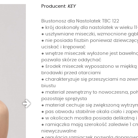
Producent:
KEY
Biustonosz dla Nastolatek TBC 122
● krój doskonały dla nastolatek w wieku 11-
● usztywniane miseczki, wzmocnione gąbką
● nie posiada fiszbin ponieważ dziewczęcy 
uciskać i krępować
● wnętrze miseczek wyłożone jest bawełną,
pozwala skórze oddychać
● środek miseczek wyposażono w miękką 
brodawki przed otarciami
● charakteryzuje się przeszyciami na zewnę
biustu
● materiał zewnętrzny to nowoczesna, poły
pozostaje sprężysta
● materiał cechuje się zwiększoną wytrzym
● pas obwodu stabilnie okala ciało i zap
● w okolicach mostka posiada delikatną 
● ramiączka mają szerokość zaledwie 1 cm
niewyczuwalne
● regulacja ramiączek pozwala dopasowa