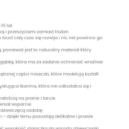
15 lat
 i przeszyciami zamiast fiszbin
biust cały czas się rozwija i nic nie powinno go
 ponieważ jest to naturalny materiał który
gąbkę, która ma za zadanie ochraniać wrażliwe
trznej części miseczki, które modelują kształt
skująca tkanina, która nie odkształca się i
ałością na pranie i tarcie
ewniał wsparcie
i dziewczęcą ozdobę
 – dzięki temu pozostają delikatne i prawie
ć wysokość staniczka do wzrostu dziewczynki