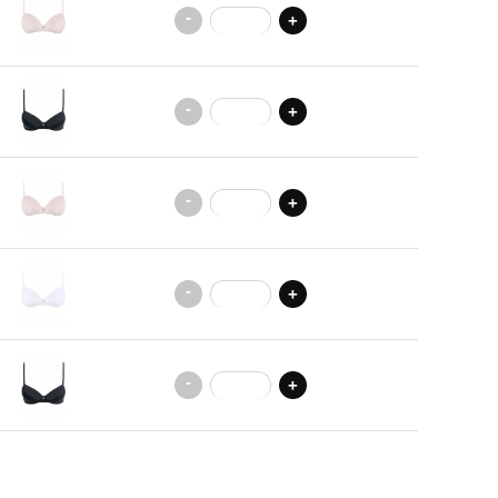
-
+
-
+
-
+
-
+
-
+