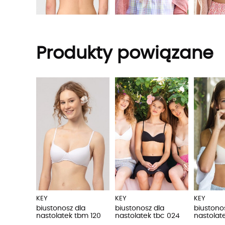
Produkty powiązane
KEY
KEY
KEY
biustonosz dla
biustonosz dla
biustono
nastolatek tbm 120
nastolatek tbc 024
nastolat