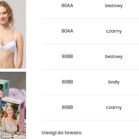
80AA
beżowy
80AA
czarny
80BB
beżowy
80BB
biały
80BB
czarny
Uwagi do towaru