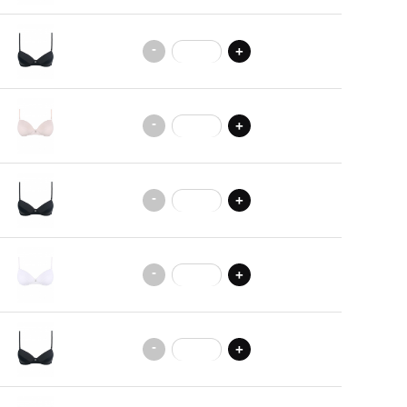
-
+
-
+
-
+
-
+
-
+