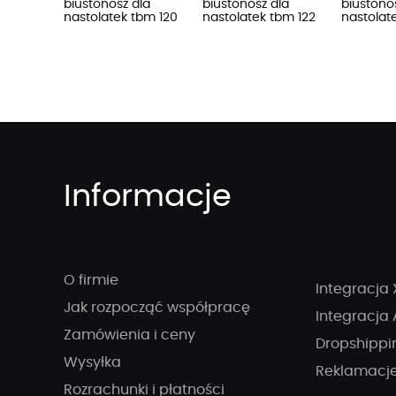
biustonosz dla
biustonosz dla
biustono
nastolatek tbm 120
nastolatek tbm 122
nastolate
Informacje
O firmie
Integracja 
Jak rozpocząć współpracę
Integracja 
Zamówienia i ceny
Dropshippi
Wysyłka
Reklamacj
Rozrachunki i płatności