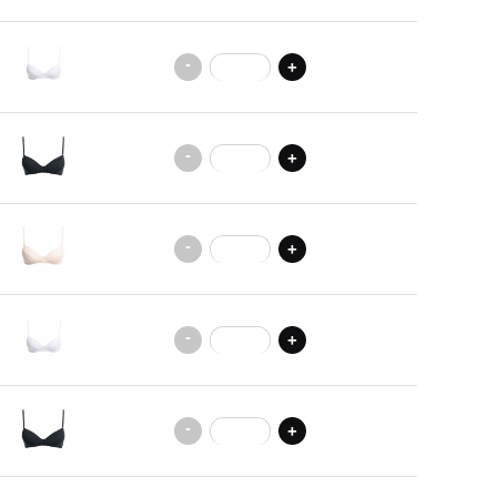
-
+
-
+
-
+
-
+
-
+