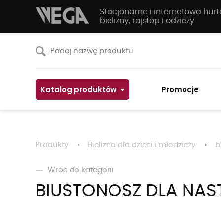
Stacjonarna i internetowa hur
bielizny, rajstop i odzieży
Katalog produktów
Promocje
Produkty
Bielizna dla dzieci i młodzieży
b
Wróć do kategorii
BIUSTONOSZ DLA NAS