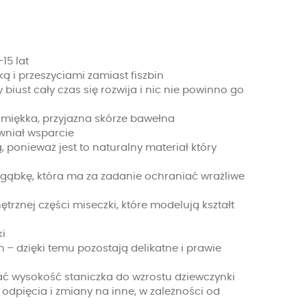
15 lat
 i przeszyciami zamiast fiszbin
biust cały czas się rozwija i nic nie powinno go
 miękka, przyjazna skórze bawełna
ewniał wsparcie
 ponieważ jest to naturalny materiał który
gąbkę, która ma za zadanie ochraniać wrażliwe
trznej części miseczki, które modelują kształt
ki
 – dzięki temu pozostają delikatne i prawie
ć wysokość staniczka do wzrostu dziewczynki
dpięcia i zmiany na inne, w zależności od