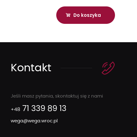
Kontakt
Jeśli masz pytania, skontaktuj się z nami
71 339 89 13
+48
wega@wega.wroc.pl