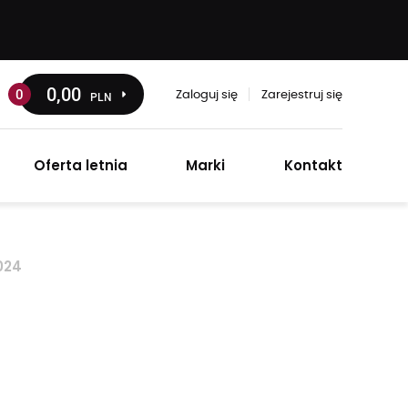
0
,00
0
PLN
Zaloguj się
Zarejestruj się
Oferta letnia
Marki
Kontakt
024