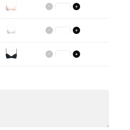
-
+
-
+
-
+