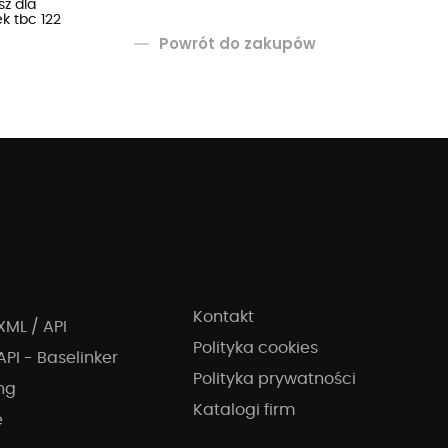
sz dla
k tbc 122
Powrót do zakupów
Kontakt
XML / API
Polityka cookies
API - Baselinker
Polityka prywatności
ng
Katalogi firm
e