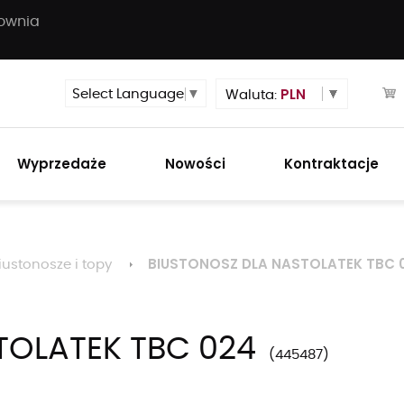
townia
PLN
Select Language
▼
Waluta:
Wyprzedaże
Nowości
Kontraktacje
BIUSTONOSZ DLA NASTOLATEK TBC 
iustonosze i topy
TOLATEK TBC 024
445487