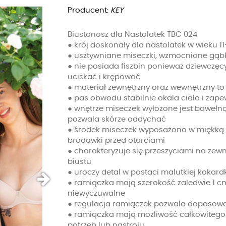
Producent:
KEY
Biustonosz dla Nastolatek TBC 024
● krój doskonały dla nastolatek w wieku 11-
● usztywniane miseczki, wzmocnione gąbką
● nie posiada fiszbin ponieważ dziewczęcy 
uciskać i krępować
● materiał zewnętrzny oraz wewnętrzny to
● pas obwodu stabilnie okala ciało i zap
● wnętrze miseczek wyłożone jest bawełną,
pozwala skórze oddychać
● środek miseczek wyposażono w miękką 
brodawki przed otarciami
● charakteryzuje się przeszyciami na zewnę
biustu
● uroczy detal w postaci malutkiej kokard
● ramiączka mają szerokość zaledwie 1 cm
niewyczuwalne
● regulacja ramiączek pozwala dopasowa
● ramiączka mają możliwość całkowitego o
potrzeb lub nastroju