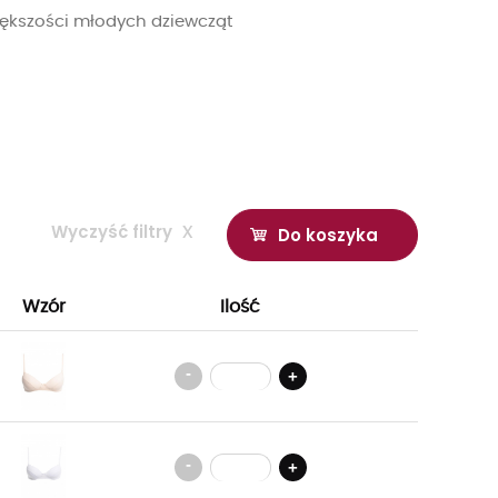
ększości młodych dziewcząt
Wyczyść filtry
x
Do koszyka
Wzór
Ilość
-
+
-
+