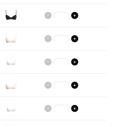
-
+
-
+
-
+
-
+
-
+