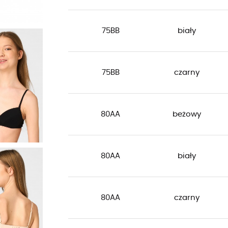
75BB
biały
75BB
czarny
80AA
beżowy
80AA
biały
80AA
czarny