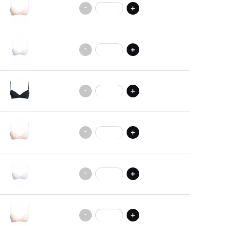
-
+
-
+
-
+
-
+
-
+
-
+