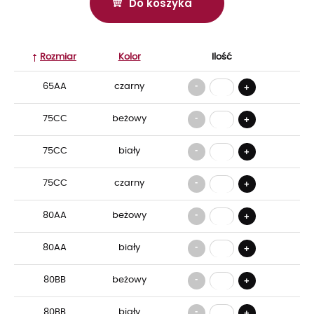
Do koszyka
Rozmiar
Kolor
Ilość
-
65AA
czarny
+
-
75CC
beżowy
+
-
75CC
biały
+
-
75CC
czarny
+
-
80AA
beżowy
+
-
80AA
biały
+
-
80BB
beżowy
+
-
80BB
biały
+