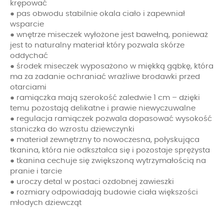
krępować
● pas obwodu stabilnie okala ciało i zapewniał
wsparcie
● wnętrze miseczek wyłożone jest bawełną, ponieważ
jest to naturalny materiał który pozwala skórze
oddychać
● środek miseczek wyposażono w miękką gąbkę, która
ma za zadanie ochraniać wrażliwe brodawki przed
otarciami
● ramiączka mają szerokość zaledwie 1 cm – dzięki
temu pozostają delikatne i prawie niewyczuwalne
● regulacja ramiączek pozwala dopasować wysokość
staniczka do wzrostu dziewczynki
● materiał zewnętrzny to nowoczesna, połyskująca
tkanina, która nie odkształca się i pozostaje sprężysta
● tkanina cechuje się zwiększoną wytrzymałością na
pranie i tarcie
● uroczy detal w postaci ozdobnej zawieszki
● rozmiary odpowiadają budowie ciała większości
młodych dziewcząt