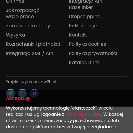
O firmie
Integracja API -
Baselinker
Jak rozpocząć
współpracę
Dropshipping
Zamówienia i ceny
Reklamacje
Wysyłka
Kontakt
Rozrachunki i płatności
Polityka cookies
Integracja XML / API
Polityka prywatności
Katalogi firm
x
Wykorzystujemy technologię "ciasteczek", w celu
realizacji usług i zgodnie z
polityką cookies
. W każdej
chwili możesz zmienić zasady przechowywania lub
dostępu do plików cookies w Twojej przeglądarce.