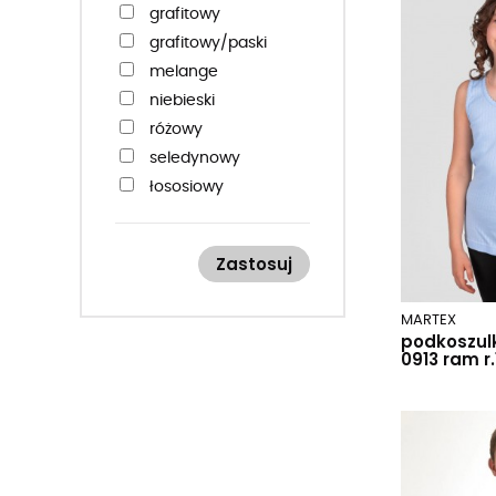
146-152
grafitowy
152
grafitowy/paski
158
melange
158-164
niebieski
różowy
seledynowy
łososiowy
Zastosuj
MARTEX
podkoszul
0913 ram r