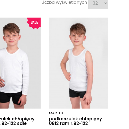
Liczba wyświetlanych
MARTEX
ulek chłopięcy
podkoszulek chłopięcy
r.92-122 sale
0812 ram r.92-122