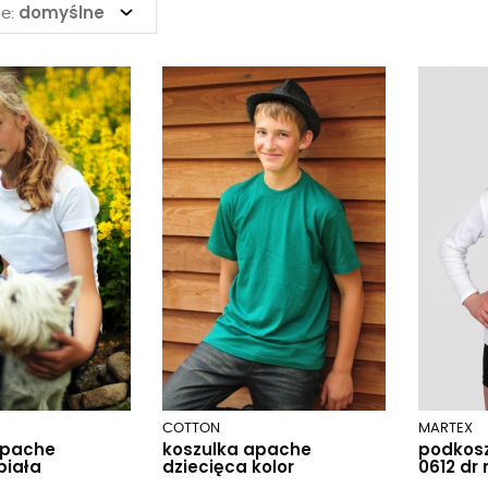
domyślne
e:
COTTON
MARTEX
apache
koszulka apache
podkosz
biała
dziecięca kolor
0612 dr 