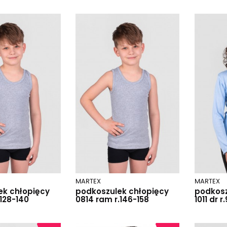
MARTEX
MARTEX
ek chłopięcy
podkoszulek chłopięcy
podkosz
.128-140
0814 ram r.146-158
1011 dr r