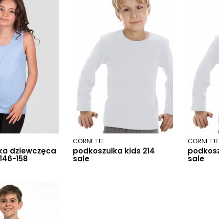
CORNETTE
CORNETT
ka dziewczęca
podkoszulka kids 214
podkosz
.146-158
sale
sale