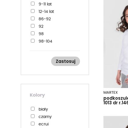
9-11 lat
12-14 lat
86-92
92
98
98-104
104
110
Zastosuj
110-116
116
122
122-128
MARTEX
128
Kolory
podkoszul
134
1013 dr r.1
134-140
biały
140
czarny
146
ecrui