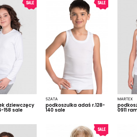
SZATA
MARTEX
ek dziewczęcy
podkoszulka adaś r.128-
podkosz
46-158 sale
140 sale
0911 ram