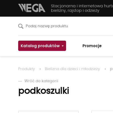
Stacjonarna i internetowa hur
bielizny, rajstop i odzieży
Katalog produktów
Promocje
p
Produkty
Bielizna dla dzieci i młodzieży
Wróć do kategorii
podkoszulki