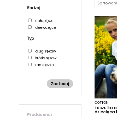
Sortowani
Rodzaj
chłopięce
dziewczęce
Typ
długi rękaw
krótki rękaw
ramiączko
Zastosuj
COTTON
koszulka 
dziecięca 
Producenci