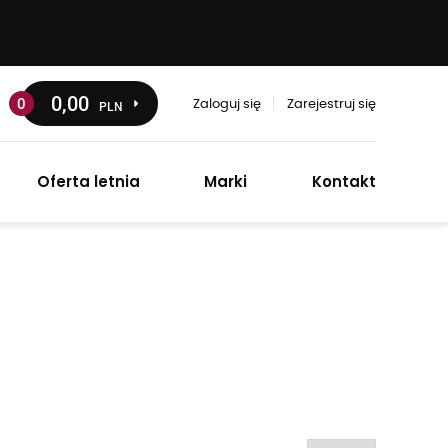
0
,00
0
PLN
Zaloguj się
Zarejestruj się
Oferta letnia
Marki
Kontakt