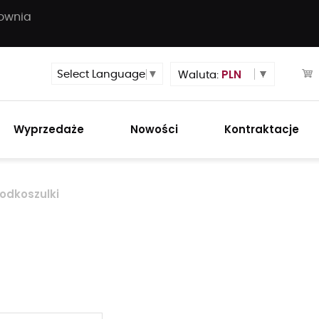
townia
PLN
Select Language
▼
Waluta:
Wyprzedaże
Nowości
Kontraktacje
odkoszulki