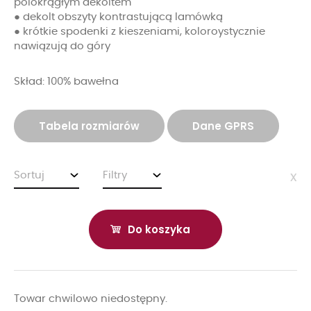
pólokrągłym dekoltem
● dekolt obszyty kontrastującą lamówką
● krótkie spodenki z kieszeniami, koloroystycznie
nawiązują do góry
Skład: 100% bawełna
Tabela rozmiarów
Dane GPRS
Sortuj
Filtry
x
Do koszyka
Towar chwilowo niedostępny.