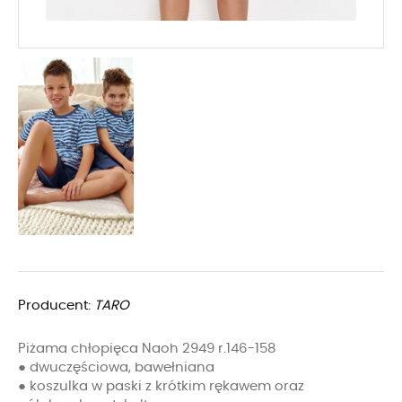
Producent:
TARO
Piżama chłopięca Naoh 2949 r.146-158
● dwuczęściowa, bawełniana
● koszulka w paski z krótkim rękawem oraz