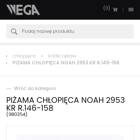
0
chłopięce
krótki rękaw
PIŻAMA CHŁOPIĘCA NOAH 2953 KR R.146-158
Wróć do kategorii
PIŻAMA CHŁOPIĘCA NOAH 2953
KR R.146-158
980354