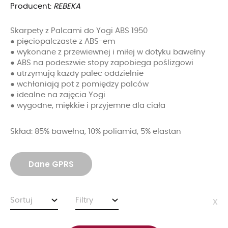
Producent:
REBEKA
Skarpety z Palcami do Yogi ABS 1950
● pięciopalczaste z ABS-em
● wykonane z przewiewnej i miłej w dotyku bawełny
● ABS na podeszwie stopy zapobiega poślizgowi
● utrzymują każdy palec oddzielnie
● wchłaniają pot z pomiędzy palców
● idealne na zajęcia Yogi
● wygodne, miękkie i przyjemne dla ciała
Skład: 85% bawełna, 10% poliamid, 5% elastan
Dane GPRS
Sortuj
Filtry
x