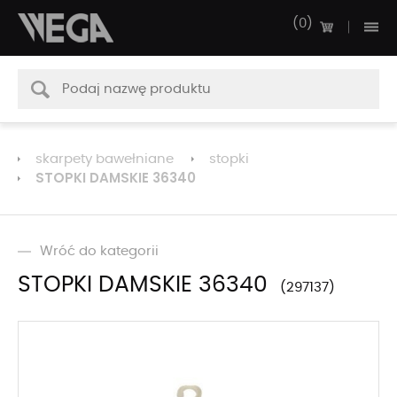
0
skarpety bawełniane
stopki
STOPKI DAMSKIE 36340
Wróć do kategorii
STOPKI DAMSKIE 36340
297137