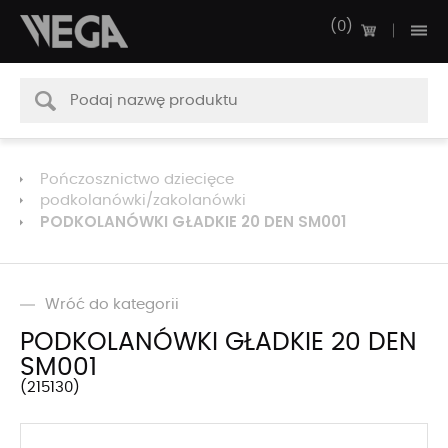
0
Pończosznictwo dziecięce
podkolanówki/zakolanówki
PODKOLANÓWKI GŁADKIE 20 DEN SM001
Wróć do kategorii
PODKOLANÓWKI GŁADKIE 20 DEN
SM001
215130