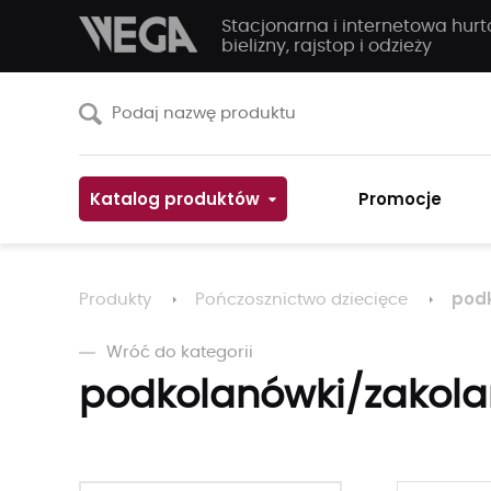
Stacjonarna i internetowa hur
bielizny, rajstop i odzieży
Katalog produktów
Promocje
pod
Produkty
Pończosznictwo dziecięce
Wróć do kategorii
podkolanówki/zakola