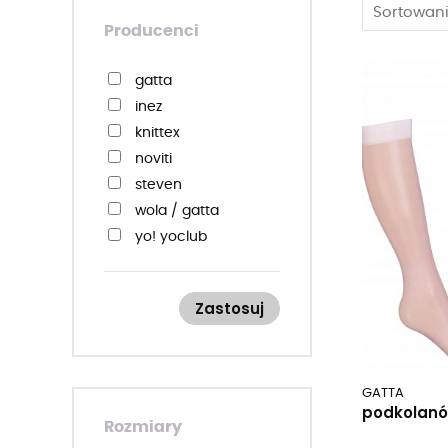
Sortowani
Producenci
gatta
inez
knittex
noviti
steven
wola / gatta
yo! yoclub
Zastosuj
GATTA
podkolanó
Rozmiary