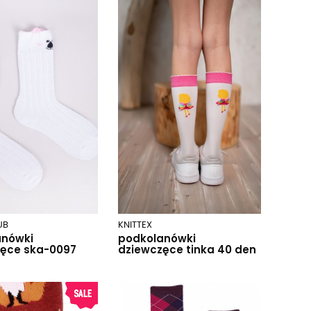
UB
KNITTEX
anówki
podkolanówki
ęce ska-0097
dziewczęce tinka 40 den