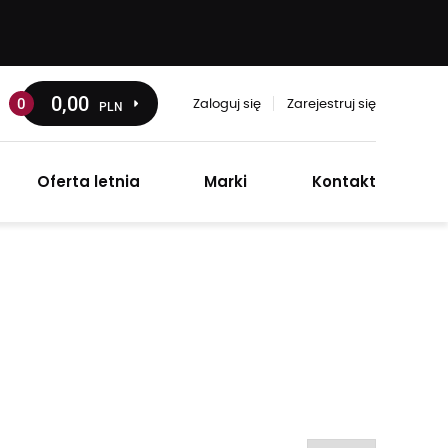
0
,00
0
PLN
Zaloguj się
Zarejestruj się
Oferta letnia
Marki
Kontakt