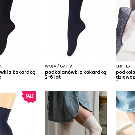
A
WOLA / GATTA
KNITTEX
wki z kokardką
podkolanówki z kokardką
podkol
e
2-6 lat
dziewcz
2 pary