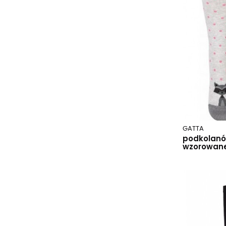
navy.b79/wz.757
navy.b85/wz.999
nero
red.r70/wz.761
różowy
smoky
szary/prążek
violet.p96/wz.761
white.05a/wz.993
GATTA
podkolanó
wzorowane 