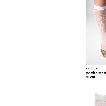
ceylan.q35/wz.999
czarny
czarny 006
czarny 012
czarny 013
czarny/prążek
daino
ecrui
granatowy
honduras.q24/wz.993
jeans
KNITTEX
podkolanó
latte
raven
melanż beż
melanż grafit
mix kolor
moorea.q99/wz.760
navy