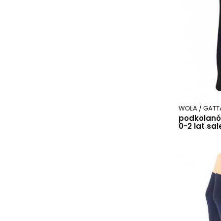
WOLA / GATT
podkolanó
0-2 lat sal