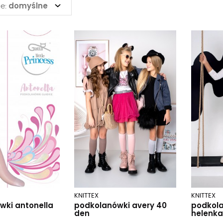
domyślne
e:
KNITTEX
KNITTEX
wki antonella
podkolanówki avery 40
podkol
den
helenka