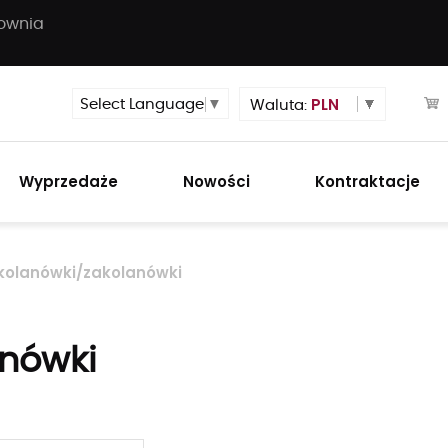
townia
PLN
Select Language
▼
Waluta:
Wyprzedaże
Nowości
Kontraktacje
kolanówki/zakolanówki
nówki