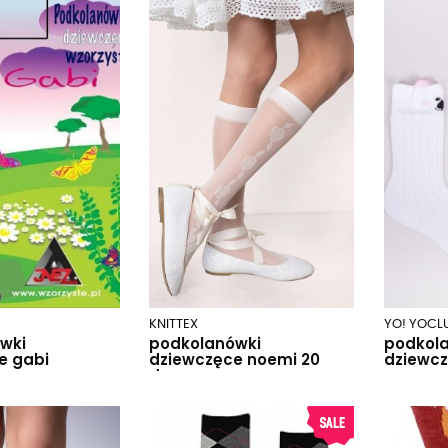
KNITTEX
YO! YOCL
wki
podkolanówki
podkol
e gabi
dziewczęce noemi 20
dziewcz
den