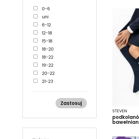
0-6
uni
6-12
12-18
15-18
18-20
18-22
19-22
20-22
21-23
21-26
23-26
Zastosuj
24-26
STEVEN
26-28
podkolanó
bawełnian
27-29
27-32
29-31