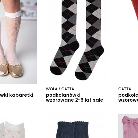
WOLA / GATTA
GATTA
wki kabaretki
podkolanówki
podkol
wzorowane 2-6 lat sale
wzorowa