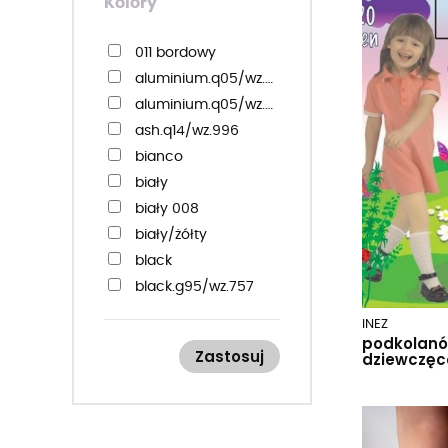
Kolory
30-32
31-34
011 bordowy
32-34
aluminium.q05/wz.997
35-37
aluminium.q05/wz.998
35-38
ash.q14/wz.996
38-40
bianco
92-98
biały
104-110
biały 008
116-122
biały/żółty
128-134
black
140-146
black.g95/wz.757
152-158
black.g95/wz.761
INEZ
black.g95/wz.993
podkolanó
Zastosuj
dziewczęc
black.g95/wz.999
browncoal.q10/wz.703
browncoal.q10/wz.999
cali