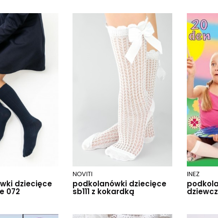
NOVITI
INEZ
wki dziecięce
podkolanówki dziecięce
podkol
e 072
sb111 z kokardką
dziewcz