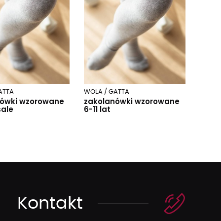
ATTA
WOLA / GATTA
nówki wzorowane
zakolanówki wzorowane
sale
6-11 lat
Kontakt