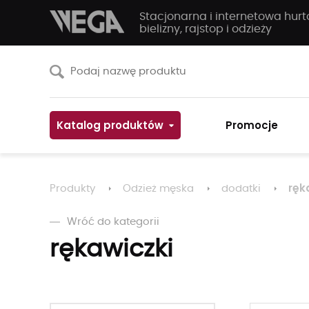
Stacjonarna i internetowa hur
bielizny, rajstop i odzieży
Katalog produktów
Promocje
ręk
Produkty
Odzież męska
dodatki
Wróć do kategorii
rękawiczki