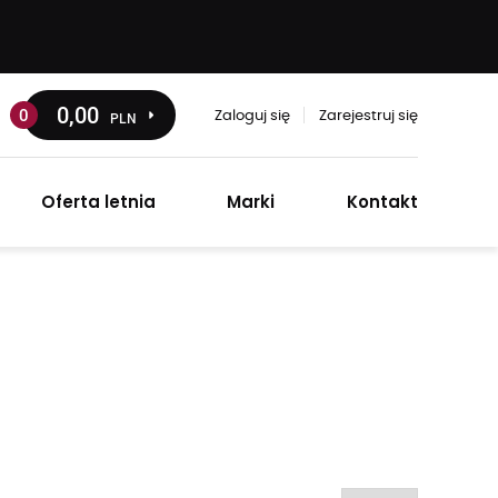
0
,00
0
PLN
Zaloguj się
Zarejestruj się
Oferta letnia
Marki
Kontakt