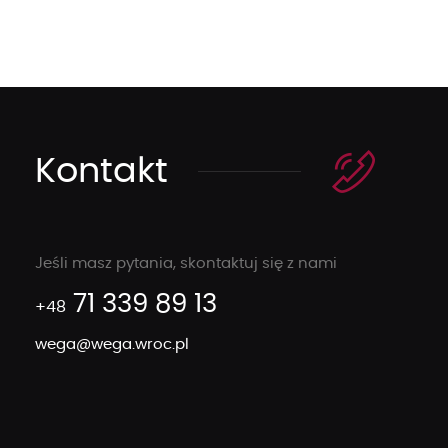
Kontakt
Jeśli masz pytania, skontaktuj się z nami
71 339 89 13
+48
wega@wega.wroc.pl