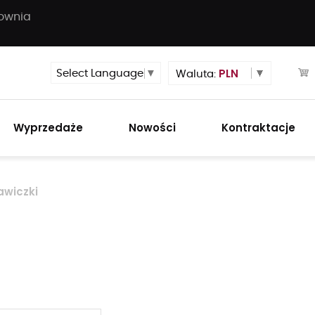
townia
PLN
Select Language
▼
Waluta:
Wyprzedaże
Nowości
Kontraktacje
awiczki