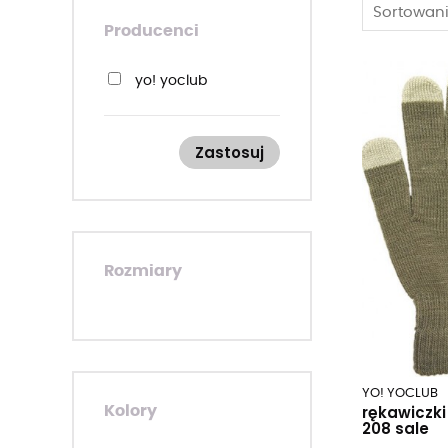
Sortowani
Producenci
yo! yoclub
Zastosuj
Rozmiary
YO! YOCLUB
rękawiczki
Kolory
208 sale