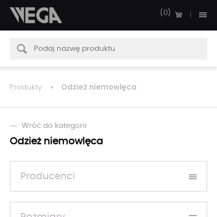
0
Odzież niemowlęca
Produkty
Wróć do kategorii
Odzież niemowlęca
Producenci