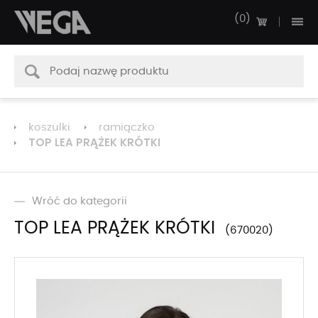
0
koszulki
ramiączko
TOP LEA PRĄŻEK KRÓTKI
Wróć do kategorii
TOP LEA PRĄŻEK KRÓTKI
670020