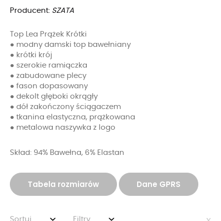
Producent:
SZATA
Top Lea Prążek Krótki
● modny damski top bawełniany
● krótki krój
● szerokie ramiączka
● zabudowane plecy
● fason dopasowany
● dekolt głęboki okrągły
● dół zakończony ściągaczem
● tkanina elastyczna, prążkowana
● metalowa naszywka z logo
Skład: 94% Bawełna, 6% Elastan
Tabela rozmiarów
Dane GPRS
Sortuj
Filtry
x