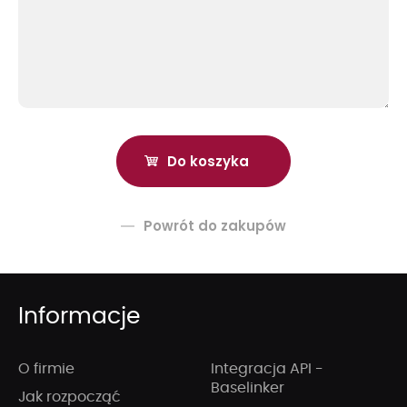
Powrót do zakupów
Informacje
O firmie
Integracja API -
Baselinker
Jak rozpocząć