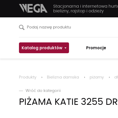
Stacjonarna i internetowa hur
bielizny, rajstop i odzieży
Katalog produktów
Promocje
Produkty
Bielizna damska
piżamy
d
Wróć do kategorii
PIŻAMA KATIE 3255 DR