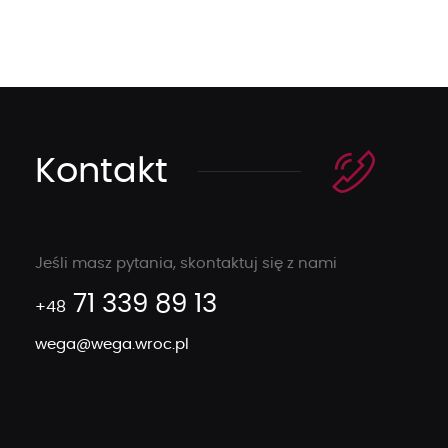
Kontakt
Jeśli masz pytania, skontaktuj się z nami
71 339 89 13
+48
wega@wega.wroc.pl