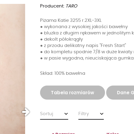
Producent:
TARO
Piżama Katie 3255 r.2XL-3XL
● wykonana z wysokiej jakości bawełny
● bluzka z długim rękawem w jednolitym k
● dekolt półokrągły
● z przodu delikatny napis "Fresh Start"
● do kompletu spodnie 7/8 w duże kwiaty 
● w pasie wygodna, nieuciskająca gumka
Skład: 100% bawełna
Tabela rozmiarów
Dane 
Sortuj
Filtry