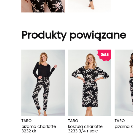
Produkty powiązane
TARO
TARO
TARO
piżama charlotte
koszula charlotte
piżama k
3232 dr
3233 3/4 r sale