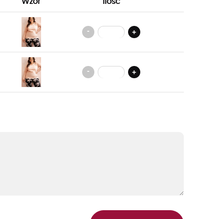
Wzór
Ilość
-
+
-
+