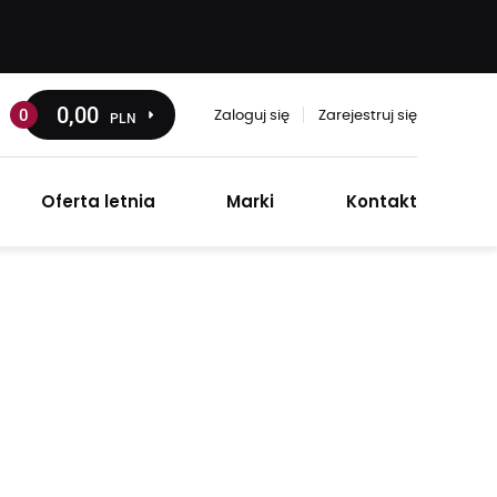
0
,00
0
PLN
Zaloguj się
Zarejestruj się
Oferta letnia
Marki
Kontakt