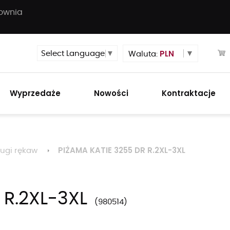
townia
PLN
Select Language
▼
Waluta:
Wyprzedaże
Nowości
Kontraktacje
PIŻAMA KATIE 3255 DR R.2XL-3XL
ługi rękaw
 R.2XL-3XL
980514