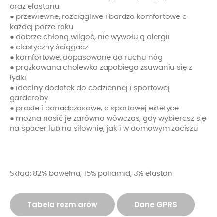
oraz elastanu
● przewiewne, rozciągliwe i bardzo komfortowe o
każdej porze roku
● dobrze chłoną wilgoć, nie wywołują alergii
● elastyczny ściągacz
● komfortowe, dopasowane do ruchu nóg
● prążkowana cholewka zapobiega zsuwaniu się z
łydki
● idealny dodatek do codziennej i sportowej
garderoby
● proste i ponadczasowe, o sportowej estetyce
● można nosić je zarówno wówczas, gdy wybierasz się
na spacer lub na siłownię, jak i w domowym zaciszu
Skład: 82% bawełna, 15% poliamid, 3% elastan
Tabela rozmiarów
Dane GPRS