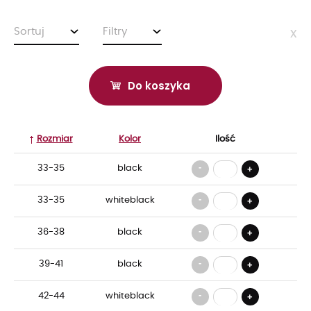
Sortuj
Filtry
x
Do koszyka
Rozmiar
Kolor
Ilość
-
33-35
black
+
-
33-35
whiteblack
+
-
36-38
black
+
-
39-41
black
+
-
42-44
whiteblack
+