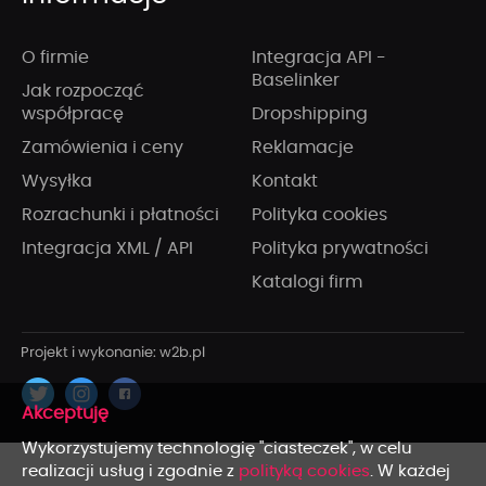
O firmie
Integracja API -
Baselinker
Jak rozpocząć
współpracę
Dropshipping
Zamówienia i ceny
Reklamacje
Wysyłka
Kontakt
Rozrachunki i płatności
Polityka cookies
Integracja XML / API
Polityka prywatności
Katalogi firm
x
Wykorzystujemy technologię "ciasteczek", w celu
realizacji usług i zgodnie z
polityką cookies
. W każdej