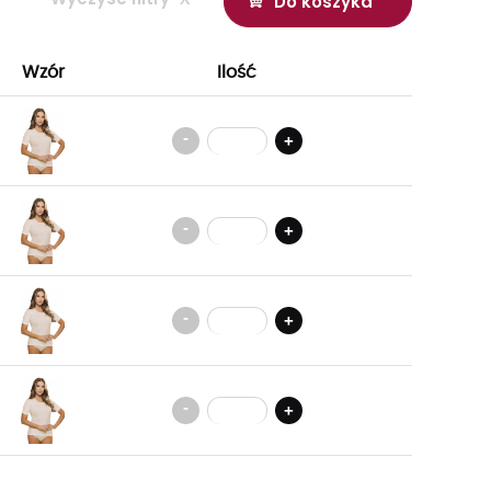
Do koszyka
Wzór
Ilość
-
+
-
+
-
+
-
+