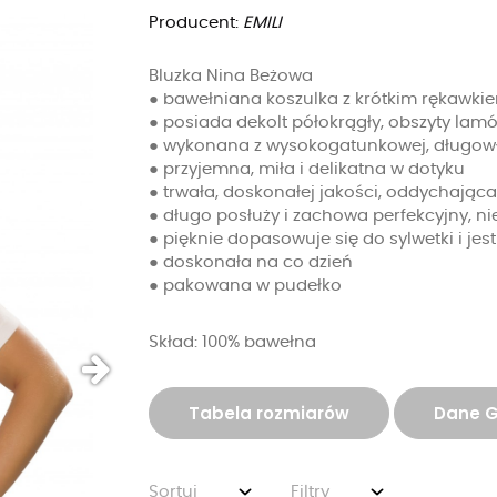
Producent:
EMILI
Bluzka Nina Beżowa
● bawełniana koszulka z krótkim rękawki
● posiada dekolt półokrągły, obszyty lam
● wykonana z wysokogatunkowej, długowł
● przyjemna, miła i delikatna w dotyku
● trwała, doskonałej jakości, oddychająca
● długo posłuży i zachowa perfekcyjny, n
● pięknie dopasowuje się do sylwetki i je
● doskonała na co dzień
● pakowana w pudełko
Skład: 100% bawełna
Tabela rozmiarów
Dane 
Sortuj
Filtry