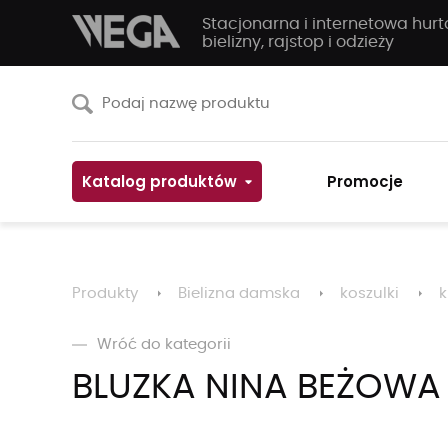
Stacjonarna i internetowa hur
bielizny, rajstop i odzieży
Katalog produktów
Promocje
Produkty
Bielizna damska
koszulki
k
Wróć do kategorii
BLUZKA NINA BEŻOWA