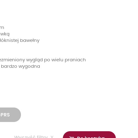
em
ówką
óknistej bawełny
iezmieniony wygląd po wielu praniach
st bardzo wygodna
GPRS
Wyczyść filtry
x