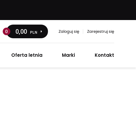
0
,00
0
PLN
Zaloguj się
Zarejestruj się
Oferta letnia
Marki
Kontakt