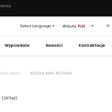
townia
PLN
Select Language
▼
Waluta:
Wyprzedaże
Nowości
Kontraktacje
BLUZKA NINA BEŻOWA
rótki rękaw
397142