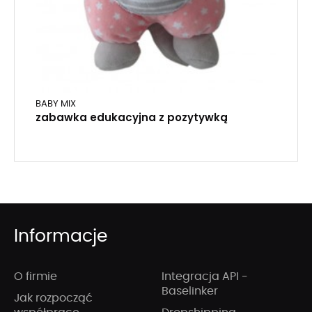
BABY MIX
zabawka edukacyjna z pozytywką
Informacje
O firmie
Integracja API -
Baselinker
Jak rozpocząć