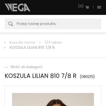
0
koszule nocne
3/4 rękaw
KOSZULA LILIAN 810 7/8 R
Wróć do kategorii
KOSZULA LILIAN 810 7/8 R
080215