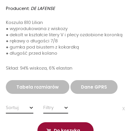
Producent:
DE LAFENSE
Koszula 810 Lilian
● wyprodukowana z wiskozy
● dekolt w kształcie litery V i plecy ozdobione koronką
● rękawy o długości 7/8
● gumka pod biustem z kokardką
● długość przed kolano
Skład: 94% wiskoza, 6% elastan
Tabela rozmiarów
Dane GPRS
Sortuj
Filtry
x
Do koszyka