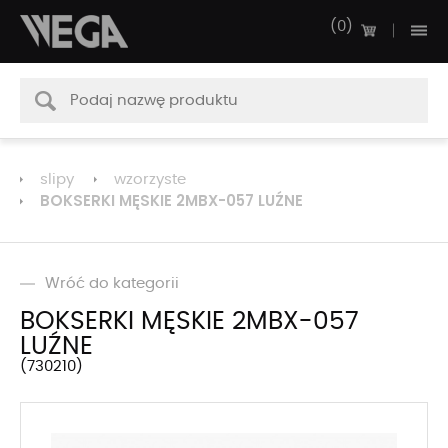
0
slipy
wzorzyste
BOKSERKI MĘSKIE 2MBX-057 LUŹNE
Wróć do kategorii
BOKSERKI MĘSKIE 2MBX-057
LUŹNE
730210