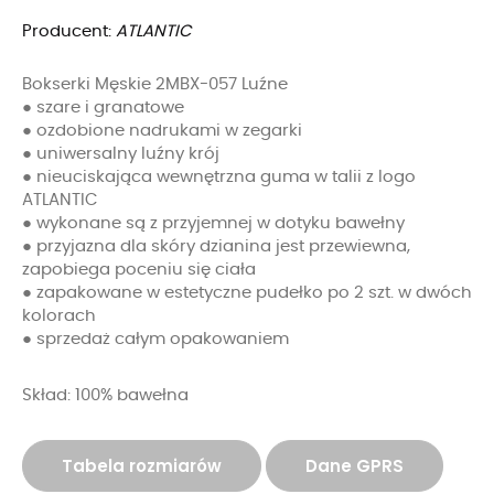
Producent:
ATLANTIC
Bokserki Męskie 2MBX-057 Luźne
● szare i granatowe
● ozdobione nadrukami w zegarki
● uniwersalny luźny krój
● nieuciskająca wewnętrzna guma w talii z logo
ATLANTIC
● wykonane są z przyjemnej w dotyku bawełny
● przyjazna dla skóry dzianina jest przewiewna,
zapobiega poceniu się ciała
● zapakowane w estetyczne pudełko po 2 szt. w dwóch
kolorach
● sprzedaż całym opakowaniem
Skład: 100% bawełna
Tabela rozmiarów
Dane GPRS