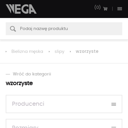
0
wzorzyste
Bielizna męska
slipy
Wróć do kategorii
wzorzyste
Producenci