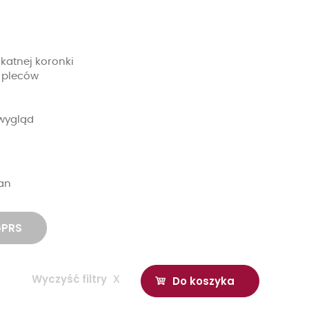
katnej koronki
 pleców
 wygląd
tan
GPRS
Wyczyść filtry
x
Do koszyka