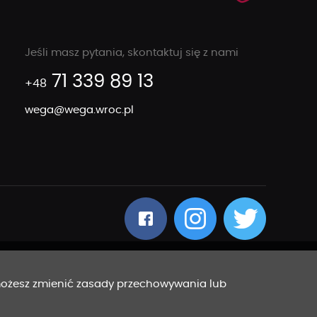
Jeśli masz pytania, skontaktuj się z nami
71 339 89 13
+48
wega@wega.wroc.pl
 możesz zmienić zasady przechowywania lub