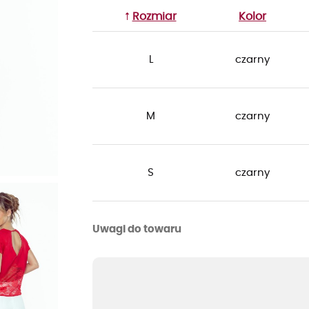
Rozmiar
Kolor
L
czarny
M
czarny
S
czarny
Uwagi do towaru