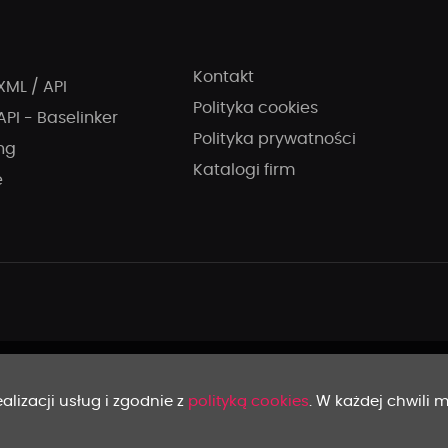
Kontakt
XML / API
Polityka cookies
API - Baselinker
Polityka prywatności
ng
Katalogi firm
e
alizacji usług i zgodnie z
polityką cookies
. W każdej chwili