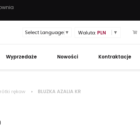
townia
PLN
Select Language
▼
Waluta:
Wyprzedaże
Nowości
Kontraktacje
BLUZKA AZALIA KR
rótki rękaw