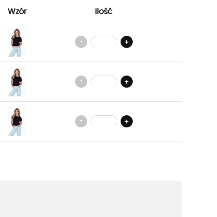
Wzór
Ilość
-
+
-
+
-
+