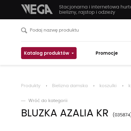
Stacjonarna i internetowa hur
bielizny, rajstop i odzieży
Katalog produktów
Promocje
Produkty
Bielizna damska
koszulki
k
Wróć do kategorii
BLUZKA AZALIA KR
035874