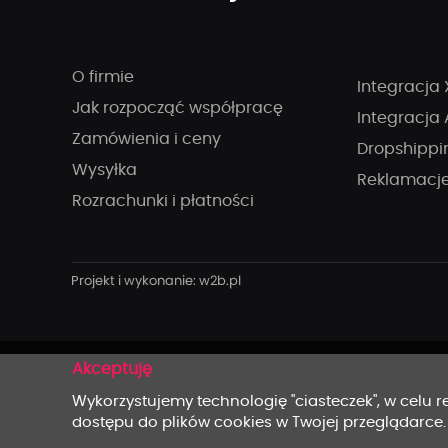
O firmie
Integracja 
Jak rozpocząć współpracę
Integracja 
Zamówienia i ceny
Dropshippi
Wysyłka
Reklamacj
Rozrachunki i płatności
x
Wykorzystujemy technologię "ciasteczek", w celu re
dostępu do plików cookies w Twojej przeglądarce.