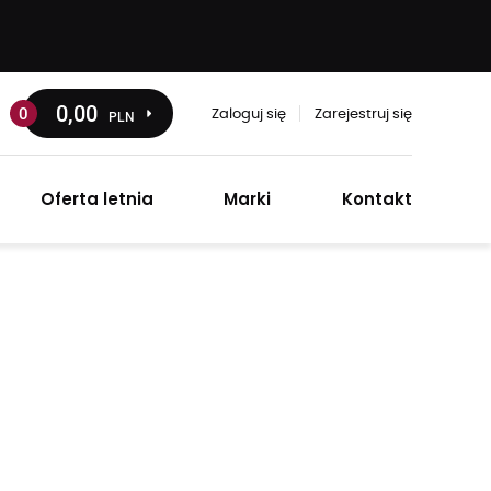
0
,00
0
PLN
Zaloguj się
Zarejestruj się
Oferta letnia
Marki
Kontakt