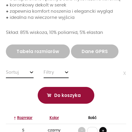
● koronkowy dekolt w serek
● zapewnia komfort noszenia i elegancki wygląd
● idealna na wieczorne wyjścia
Skład: 85% wiskoza, 10% poliamid, 5% elastan
Tabela rozmiarów
Dane GPRS
Sortuj
Filtry
x
Do koszyka
Rozmiar
Kolor
Ilość
-
S
czarny
+