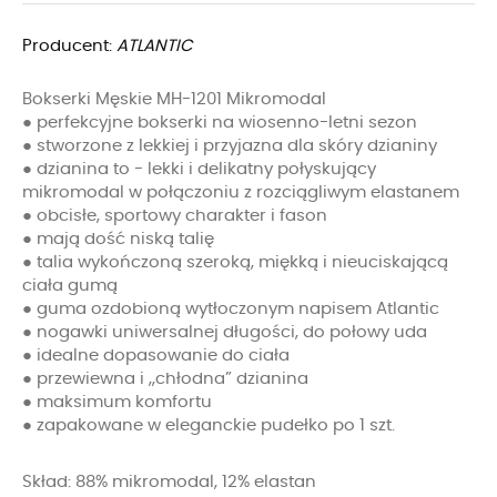
Producent:
ATLANTIC
Bokserki Męskie MH-1201 Mikromodal
● perfekcyjne bokserki na wiosenno-letni sezon
● stworzone z lekkiej i przyjazna dla skóry dzianiny
● dzianina to - lekki i delikatny połyskujący
mikromodal w połączoniu z rozciągliwym elastanem
● obcisłe, sportowy charakter i fason
● mają dość niską talię
● talia wykończoną szeroką, miękką i nieuciskającą
ciała gumą
● guma ozdobioną wytłoczonym napisem Atlantic
● nogawki uniwersalnej długości, do połowy uda
● idealne dopasowanie do ciała
● przewiewna i „chłodna” dzianina
● maksimum komfortu
● zapakowane w eleganckie pudełko po 1 szt.
Skład: 88% mikromodal, 12% elastan