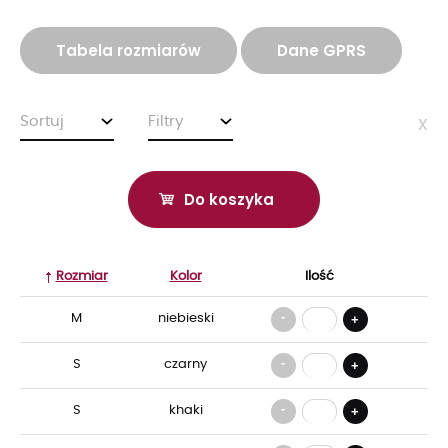
Tabela rozmiarów
Dane GPRS
Sortuj
Filtry
x
Do koszyka
Rozmiar
Kolor
Ilość
-
M
niebieski
+
-
S
czarny
+
-
S
khaki
+