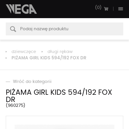
0
dziewczęce
długi rękaw
PIŻAMA GIRL KIDS 594/192 FOX DR
Wróć do kategorii
PIŻAMA GIRL KIDS 594/192 FOX
DR
960275