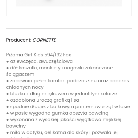
Producent:
CORNETTE
Piżama Girl Kids 594/192 Fox
● dziewczęca, dwuczęściowa
● dół koszulki, mankiety i nogawki zakończone
ściągaczem
● zapewnia pełen komfort podczas snu oraz podczas
chłodnych nocy
● bluzka z długim rękawem w jednolitym kolorze
● ozdobiona uroczą grafiką lisa
● spodnie długie, z bajkowym printem zwierząt w lasie
● w pasie wygodna gumka obszyta bawełną
● wykonana z wysokiej jakości wyjątkowo miękkiej
bawełny
● miła w dotyku, delikatna dla skóry i pozwala jej